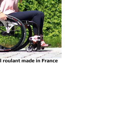
l roulant made in France
2014 - 2026 @ Cediplans SAS
Garantie Décennale et RC Pro
Questions Réponses
CGV