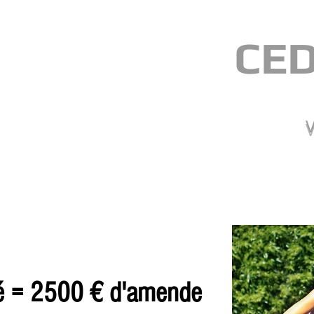
CED
V
é = 2500 € d'amende