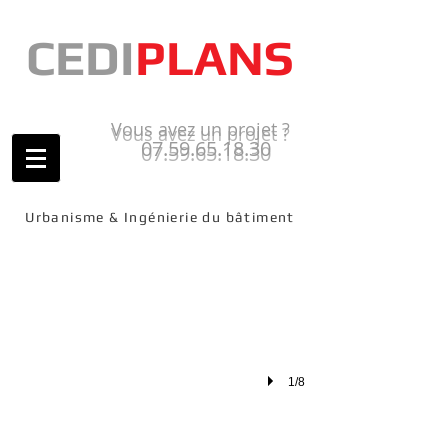
CEDI
PLANS
Vous avez un projet ?
07.59.65.18.30
UNE PISCINE
Concrétisez votre projet ! Apportez une valeur ajoutée à votre bien et faîtes l
Urbanisme & Ingénierie du bâtiment
1/8